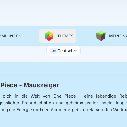
AMMLUNGEN
THEMES
MEINE 
Color Scheme
Deutsch
DE
Wallpapers
Piece - Mauszeiger
e dich in die Welt von One Piece – eine lebendige Reis
esslicher Freundschaften und geheimnisvoller Inseln. Insp
ng die Energie und den Abenteuergeist direkt von den Weltm